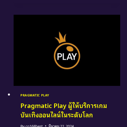
เว็บไซต์
ที่
มี
เกม
เยอะ
ที่สุด
PRAGMATIC PLAY
Pragmatic Play ผู้ให้บริการเกม
บันเทิงออนไลน์ในระดับโลก
By
co168best
มีนาคม 22, 2024