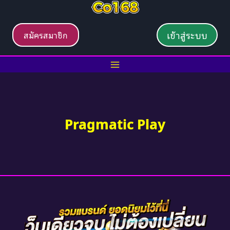
Skip
to
content
เข้าสู่ระบบ
สมัครสมาชิก
Pragmatic Play