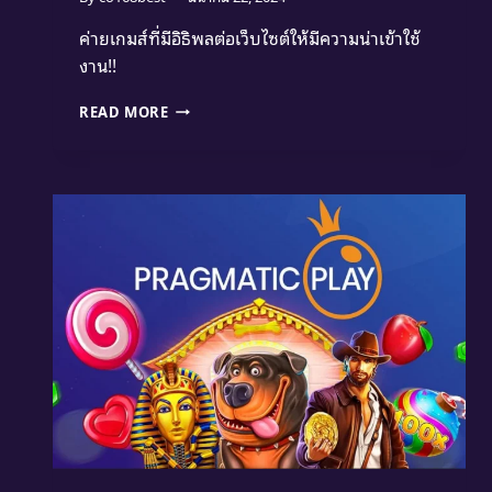
ค่ายเกมส์ที่มีอิธิพลต่อเว็บไซต์ให้มีความน่าเข้าใช้
งาน!!
PRAGMATIC
READ MORE
PLAY
ผู้
ให้
บริการ
เกม
บันเทิง
ออนไลน์
ใน
ระดับ
โลก