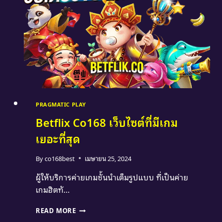
PRAGMATIC PLAY
Betflix Co168 เว็บไซต์ที่มีเกม
เยอะที่สุด
By
co168best
เมษายน 25, 2024
ผู้ให้บริการค่ายเกมชั้นนำเต็มรูปแบบ ที่เป็นค่าย
เกมฮิตทั…
BETFLIX
READ MORE
CO168