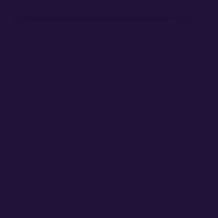
PRAGMATIC
PLAY
ผู้
ให้
บริการ
เกม
ชั้น
นำ