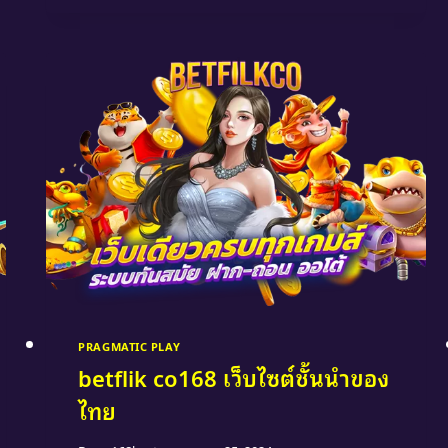
ยอด
ค่าย
เกม
ชั้น
นำ
ขวัญใจ
ผู้
เล่น
PRAGMATIC PLAY
betflik co168 เว็บไซต์ชั้นนำของ
ไทย